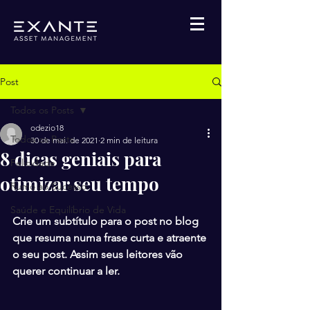
Post
Todos os Posts
odezio18
Todos os Posts
30 de mai. de 2021
2 min de leitura
8 dicas geniais para
Felicidade
otimizar seu tempo
Rumo ao Sucesso
Saúde e Equilíbrio de Vida
Crie um subtítulo para o post no blog 
que resuma numa frase curta e atraente 
o seu post. Assim seus leitores vão 
querer continuar a ler.