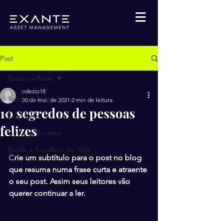
Post
Todos os Posts
odezio18
Todos os Posts
30 de mai. de 2021
2 min de leitura
10 segredos de pessoas
Felicidade
felizes
Rumo ao Sucesso
Saúde e Equilíbrio de Vida
C
rie um subtítulo para o post no blog 
que resuma numa frase curta e atraente 
o seu post. Assim seus leitores vão 
querer continuar a ler.